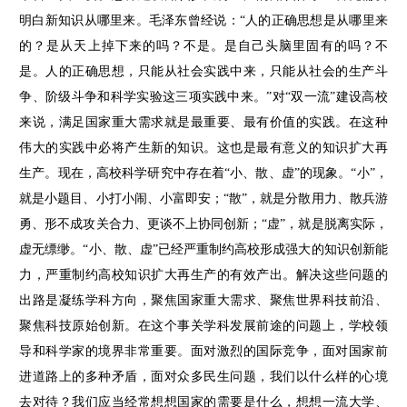
明白新知识从哪里来。毛泽东曾经说：“人的正确思想是从哪里来
的？是从天上掉下来的吗？不是。是自己头脑里固有的吗？不
是。人的正确思想，只能从社会实践中来，只能从社会的生产斗
争、阶级斗争和科学实验这三项实践中来。”对“双一流”建设高校
来说，满足国家重大需求就是最重要、最有价值的实践。在这种
伟大的实践中必将产生新的知识。这也是最有意义的知识扩大再
生产。现在，高校科学研究中存在着“小、散、虚”的现象。“小”，
就是小题目、小打小闹、小富即安；“散”，就是分散用力、散兵游
勇、形不成攻关合力、更谈不上协同创新；“虚”，就是脱离实际，
虚无缥缈。“小、散、虚”已经严重制约高校形成强大的知识创新能
力，严重制约高校知识扩大再生产的有效产出。解决这些问题的
出路是凝练学科方向，聚焦国家重大需求、聚焦世界科技前沿、
聚焦科技原始创新。在这个事关学科发展前途的问题上，学校领
导和科学家的境界非常重要。面对激烈的国际竞争，面对国家前
进道路上的多种矛盾，面对众多民生问题，我们以什么样的心境
去对待？我们应当经常想想国家的需要是什么，想想一流大学、