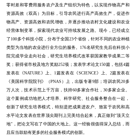
零时差和零费用服务农户及生产组织为特色，以实现作物高产和
资源高效（双高）为目标，引导农民进行高产高效生产，促进作
物高产、资源高效和农民增收，并逐步推动农村文化建设和农业
经营体制变革，探索现代农业可持续发展之路。现今，已经成立
了100多个科技小院，分布于全国23个省份，针对不同的农业种植
类型为当地的农业进行全方位的服务。176名研究生先后在科技小
院完成学业走向社会，研究生培养模式改革获国家教学成果二等
奖；获得省市校及地方奖励252项；发表学术论文150篇，包括4篇
发表在《NATURE》上、1篇发表在《SCIENCE》上、2篇发表在
《美国科学院院刊》（PNAS）上，出版专著9部；培训农民20多
万人次，技术示范上千万亩，扶持60多家合作社，30多家企业。
这个案例成功地把人才培养、科学研究、社会服务整合在一起，
创新了研究生培养模式，特别是把成果进农户、致富于农民和高
水平论文发表在世界顶尖期刊上完美结合起来，真正做到“顶天立
地”，把论文写在了中国的大地上。这一经验很值得深入总结，而
且应当鼓励有更多的社会服务模式的创新。